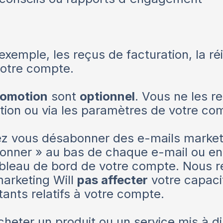
exemple, les reçus de facturation, la ré
votre compte.
romotion
sont
optionnel
. Vous ne les r
iption ou via les paramètres de votre co
z vous désabonner des e-mails market
abonner » au bas de chaque e-mail ou en
ableau de bord de votre compte. Nous r
marketing Will
pas affecter
votre capacit
ants relatifs à votre compte.
heter un produit ou un service mis à dis