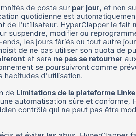
emnités de poste sur
par jour
, et non s
ication quotidienne est automatiquement 
 de l'utilisateur. HyperClapper le fait
r suspendre, modifier ou reprogrammer
ends, les jours fériés ou tout autre jo
 choisit de ne pas utiliser son quota de p
pireront
et sera
ne pas se retourner
aux
'abonnement se poursuivront comme pr
s habitudes d'utilisation.
on de
Limitations de la plateforme Link
r une automatisation sûre et conforme, 
tidien contrôlé qui ne peut pas être mo
écis et éviter les abus, HyperClapper f