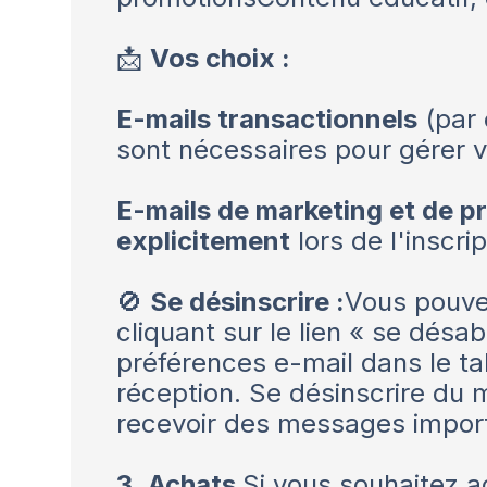
📩
Vos choix :
E-mails transactionnels
(par 
sont nécessaires pour gérer 
E-mails de marketing et de p
explicitement
lors de l'inscr
🚫
Se désinscrire :
Vous pouve
cliquant sur le lien « se dés
préférences e-mail dans le t
réception. Se désinscrire du 
recevoir des messages import
3.
Achats
Si vous souhaitez ac