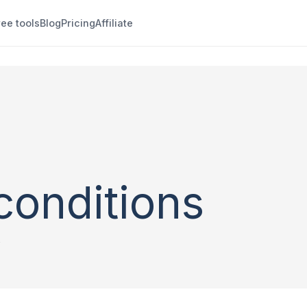
ree tools
Blog
Pricing
Affiliate
conditions
2