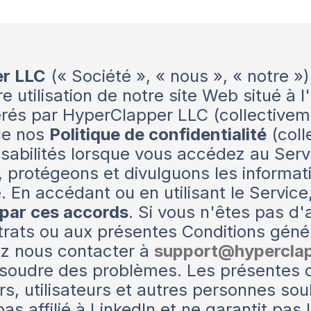
r LLC
(« Société », « nous », « notre »
re utilisation de notre site Web situé à 
rés par HyperClapper LLC (collectiveme
que nos
Politique de confidentialité
(coll
sabilités lorsque vous accédez au Servic
 protégeons et divulguons les informati
e. En accédant ou en utilisant le Servic
 par ces accords
. Si vous n'êtes pas d
rats ou aux présentes Conditions géné
vez nous contacter à
support@hypercla
résoudre des problèmes. Les présentes 
urs, utilisateurs et autres personnes s
pas affilié à LinkedIn et ne garantit pas