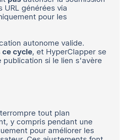
es URL générées via
niquement pour les
ication autonome valide.
 ce cycle
, et HyperClapper se
publication si le lien s'avère
nterrompre tout plan
ent, y compris pendant une
quement pour améliorer les
isateur. Ces ajustements font