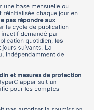
ur une base mensuelle ou
réinitialisée chaque jour en
ne pas répondre aux
 le cycle de publication
ur inactif demandé par
ublication quotidien,
les
 jours suivants. La
évu, indépendamment de
edIn et mesures de protection
HyperClapper suit un
difié pour les comptes
ait
pas
autoriser la soumission