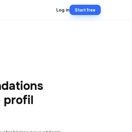
Log in
Start free
ndations
 profil