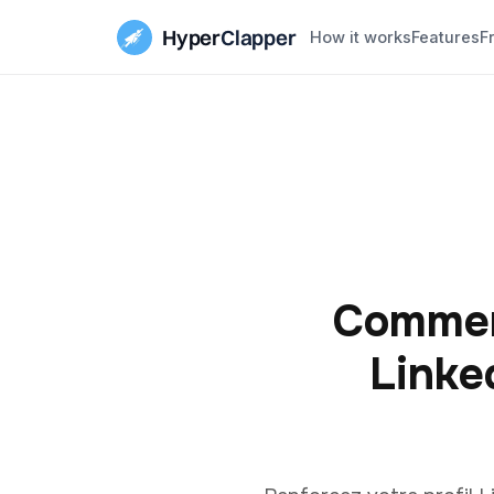
Hyper
Clapper
How it works
Features
F
Comment
Linked