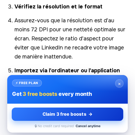
Vérifiez la résolution et le format
Assurez-vous que la résolution est d'au
moins 72 DPI pour une netteté optimale sur
écran. Respectez le ratio d'aspect pour
éviter que LinkedIn ne recadre votre image
de manière inattendue.
Importez via l'ordinateur ou l'application
mobile
×
⚡ FREE PLAN
Faites glisser votre image préparée dans
Get
3 free boosts
every month
l'outil de création de post sur le site web ou
l'application mobile de LinkedIn.
Claim 3 free boosts →
Prévisualiser avant publication
🔒 No credit card required ·
Cancel anytime