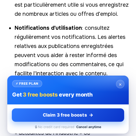
est particulièrement utile si vous enregistrez
de nombreux articles ou offres d'emploi.
Notifications d'utilisation
: consultez
régulièrement vos notifications. Les alertes
relatives aux publications enregistrées
peuvent vous aider à rester informé des
modifications ou des commentaires, ce qui
facilite l'interaction avec le contenu.
×
⚡ FREE PLAN
Organiser le contenu enregistré
: prenez
Get
3 free boosts
every month
l'habitude de classer les publications
enregistrées au fur et à mesure que vous les
enregistrez. Vous pouvez les étiqueter dans
Claim 3 free boosts →
les catégories « opportunités d'emploi »,
🔒 No credit card required ·
Cancel anytime
« actualités de l'industrie » ou