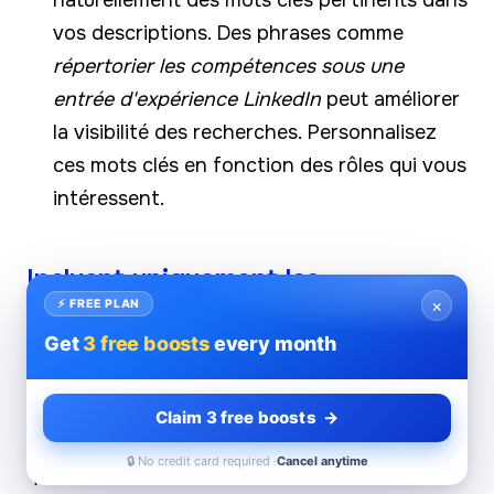
vos descriptions. Des phrases comme
répertorier les compétences sous une
entrée d'expérience LinkedIn
peut améliorer
la visibilité des recherches. Personnalisez
ces mots clés en fonction des rôles qui vous
intéressent.
Incluant uniquement les
×
expériences pertinentes
⚡ FREE PLAN
Get
3 free boosts
every month
Décider quelles expériences présenter peut
être difficile. Tenez compte des facteurs
Claim 3 free boosts →
suivants :
🔒 No credit card required ·
Cancel anytime
Pertinence
: Concentrez-vous sur les