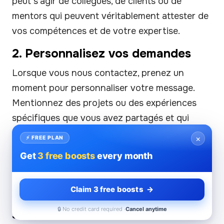
peut s'agir de collègues, de clients ou de
mentors qui peuvent véritablement attester de
vos compétences et de votre expertise.
2. Personnalisez vos demandes
Lorsque vous nous contactez, prenez un
moment pour personnaliser votre message.
Mentionnez des projets ou des expériences
spécifiques que vous avez partagés et qui
mettent en valeur les compétences pertinentes
×
⚡ FREE PLAN
que vous aimeriez qu'ils approuvent. Cela
Get
3 free boosts
every month
ajoute de l'authenticité et du contexte à votre
demande.
Claim 3 free boosts →
3. Clarifier les compétences
🔒 No credit card required ·
Cancel anytime
souhaitées