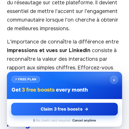
du réseautage sur cette plateforme. Il devient
essentiel de mettre l'accent sur l'engagement
communautaire lorsque l'on cherche à obtenir
de meilleures impressions.
L'importance de connaître la différence entre
Impressions et vues sur LinkedIn
consiste à
reconnaître la valeur des interactions par
rapport aux simples chiffres. Efforcez-vous
d'établir des liens significatifs plutôt que de
×
⚡ FREE PLAN
simplement augmenter les chiffres ; cet état
Get
3 free boosts
every month
d'esprit favorise une présence professionnelle
plus authentique.
Claim 3 free boosts →
Analyse de vos
🔒 No credit card required ·
Cancel anytime