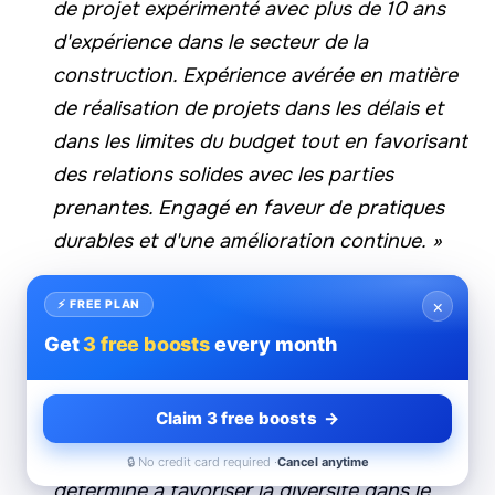
de projet expérimenté avec plus de 10 ans
d'expérience dans le secteur de la
construction. Expérience avérée en matière
de réalisation de projets dans les délais et
dans les limites du budget tout en favorisant
des relations solides avec les parties
prenantes. Engagé en faveur de pratiques
durables et d'une amélioration continue. »
Cadre supérieur
« Un leader visionnaire qui
×
⚡ FREE PLAN
a dix ans d'expérience dans la promotion de
Get
3 free boosts
every month
la croissance organisationnelle grâce à des
solutions technologiques innovantes.
Claim 3 free boosts →
Passionné par le mentorat de la prochaine
génération de leaders technologiques et
🔒 No credit card required ·
Cancel anytime
déterminé à favoriser la diversité dans le