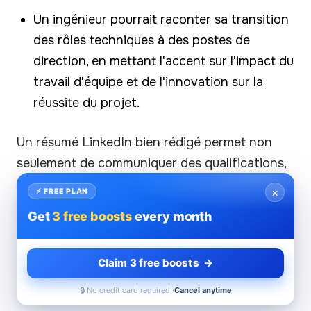
Un ingénieur pourrait raconter sa transition
des rôles techniques à des postes de
direction, en mettant l'accent sur l'impact du
travail d'équipe et de l'innovation sur la
réussite du projet.
Un résumé LinkedIn bien rédigé permet non
seulement de communiquer des qualifications,
mais aussi de relier des expériences qui
×
⚡ FREE PLAN
trouvent un écho auprès des lecteurs. Des
Get
3 free boosts
every month
éléments narratifs attrayants donnent vie à
votre profil et vous permettent de vous
Claim 3 free boosts →
démarquer dans un paysage concurrentiel.
🔒 No credit card required ·
Cancel anytime