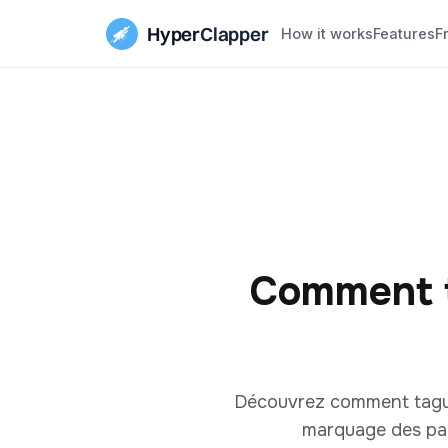
Hyper
Clapper
How it works
Features
F
Comment t
Découvrez comment taguer
marquage des part