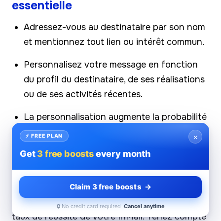
essentielle
Adressez-vous au destinataire par son nom
et mentionnez tout lien ou intérêt commun.
Personnalisez votre message en fonction
du profil du destinataire, de ses réalisations
ou de ses activités récentes.
La personnalisation augmente la probabilité
d'une réponse, car elle témoigne d'un réel
×
⚡ FREE PLAN
intérêt.
Get
3 free boosts
every month
4.
Des sujets captivants
Claim 3 free boosts →
La ligne d'objet peut augmenter ou défaire le
🔒 No credit card required ·
Cancel anytime
taux de réussite de votre InMail. Tenez compte