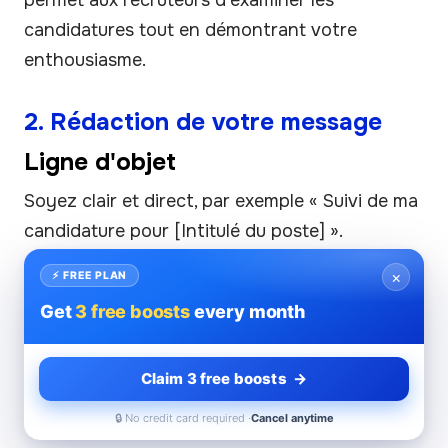
candidatures tout en démontrant votre
enthousiasme.
2. Rédaction de votre message
Ligne d'objet
Soyez clair et direct, par exemple « Suivi de ma
candidature pour [Intitulé du poste] ».
Présentation
×
⚡ FREE PLAN
Get
3 free boosts
every month
Commencez par une salutation polie et
présentez-vous de nouveau en mentionnant le
titre du poste pour lequel vous avez postulé.
Claim 3 free boosts →
Exprimez un véritable intérêt
🔒 No credit card required ·
Cancel anytime