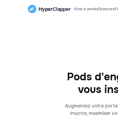
Hyper
Clapper
How it works
Features
F
Pods d'en
vous in
Augmentez votre porté
inscrire, maximiser v