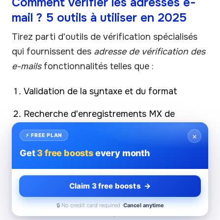
Comment vérifier les adresses e-
mail ? 5 outils à utiliser en 2025
Tirez parti d'outils de vérification spécialisés
qui fournissent des
adresse de vérification des
e-mails
fonctionnalités telles que :
Validation de la syntaxe et du format
Recherche d'enregistrements MX de
domaine
×
⚡ FREE PLAN
Vérification SMTP sans envoi d'e-mails
Get
3 free boosts
every month
Détection des e-mails jetables ou
Claim 3 free boosts →
temporaires
🔒 No credit card required ·
Cancel anytime
Identification des pièges à spam